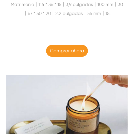
Matrimonio丨114 * 36 * 15丨3,9 pulgadas丨100 mm丨30
丨67 * 50 * 20丨2,2 pulgadas丨55 mm丨15.
Comprar ahora