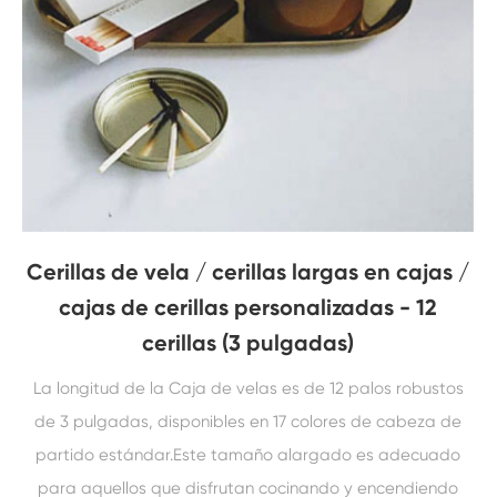
Cerillas de vela / cerillas largas en cajas /
cajas de cerillas personalizadas - 12
cerillas (3 pulgadas)
La longitud de la Caja de velas es de 12 palos robustos
de 3 pulgadas, disponibles en 17 colores de cabeza de
partido estándar.Este tamaño alargado es adecuado
para aquellos que disfrutan cocinando y encendiendo