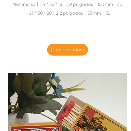
Matrimonio丨114 * 36 * 15丨3,9 pulgadas丨100 mm丨30
丨67 * 50 * 20丨2,2 pulgadas丨55 mm丨15.
Comprar ahora