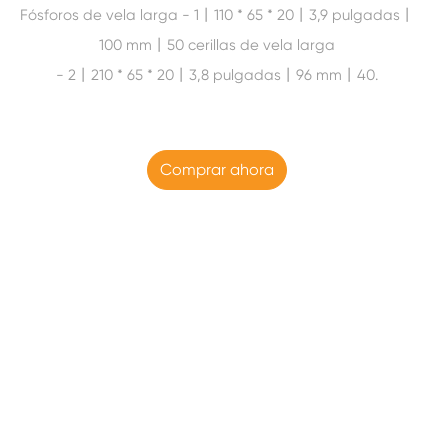
Fósforos de vela larga - 1丨110 * 65 * 20丨3,9 pulgadas丨
100 mm丨50 cerillas de vela larga
- 2丨210 * 65 * 20丨3,8 pulgadas丨96 mm丨40.
Comprar ahora