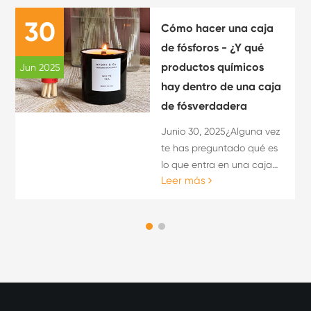
30
Cómo hacer una caja
de fósforos - ¿Y qué
productos químicos
Jun 2025
hay dentro de una caja
de fósverdadera
Junio 30, 2025¿Alguna vez
te has preguntado qué es
lo que entra en una caja
Leer más
de fós- o cómo se hace
una? Si has buscado
"cómo hacer una caja de
fósforos", es posible que
haya estado bus...