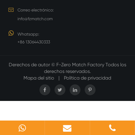
Correo electrónico:
info@fzmatch.com
Whatsapp:
+86 13064430333
Derechos de autor ©
F-Zero Match Factory
Todos los
derechos reservados.
Mapa del sitio
|
Política de privacidad